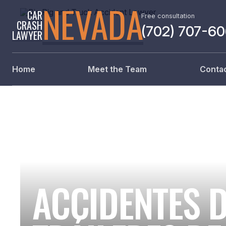
NEVADA
CAR
Free consultation
CRASH
(702) 707-6
LAWYER
Home
Meet the Team
Contac
ACCIDENTES 