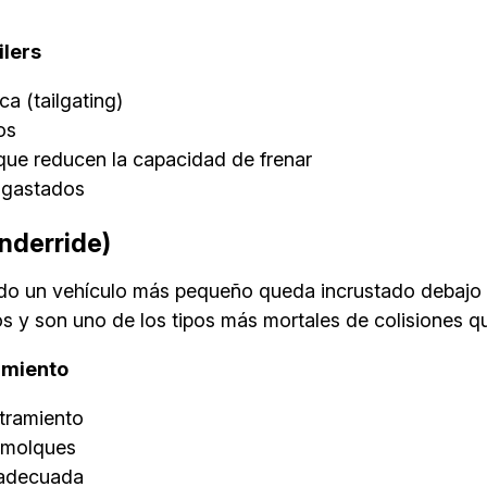
ilers
a (tailgating)
os
 que reducen la capacidad de frenar
esgastados
nderride)
 un vehículo más pequeño queda incrustado debajo de 
cos y son uno de los tipos más mortales de colisiones qu
amiento
tramiento
remolques
inadecuada