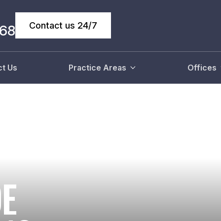
Contact us 24/7
068
t Us
Practice Areas
Offices
DE