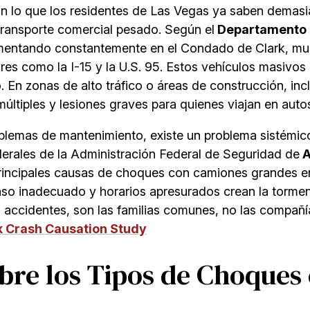
an lo que los residentes de Las Vegas ya saben demasi
 transporte comercial pesado. Según el
Departamento 
entando constantemente en el Condado de Clark, much
ores como la I-15 y la U.S. 95. Estos vehículos masiv
 En zonas de alto tráfico o áreas de construcción, i
últiples y lesiones graves para quienes viajan en aut
oblemas de mantenimiento, existe un problema sistémico 
derales de la Administración Federal de Seguridad de
A
principales causas de choques con camiones grandes en
nso inadecuado y horarios apresurados crean la torment
accidentes, son las familias comunes, no las compañía
 Crash Causation Study
re los Tipos de Choques c