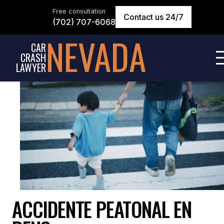
Free consultation
Contact us 24/7
(702) 707-6068
NEVADA
CAR
CRASH
LAWYER
ACCIDENTE PEATONAL EN