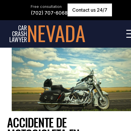
Free consultation
Contact us 24/7
(702) 707-6068
NEVADA
CAR
CRASH
LAWYER
ACCIDENTE DE